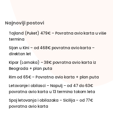
Najnoviji postovi
Tajland (Puket) 479€ – Povratna avio karta u više
termina
Sijan u Kini – od 468€ povratna avio karta –
direktan let
Kipar (Larnaka) – 38€ povratna avio karta iz
Beograda + plan puta
Rim od 65€ – Povratna avio karta + plan puta
Letovanje i obilasci – Napulj – od 47 do 63€
povratna avio karta u 13 termina tokom leta
Spoj letovanja i obilazaka – Sicilija – od 77€
povratna avio karta