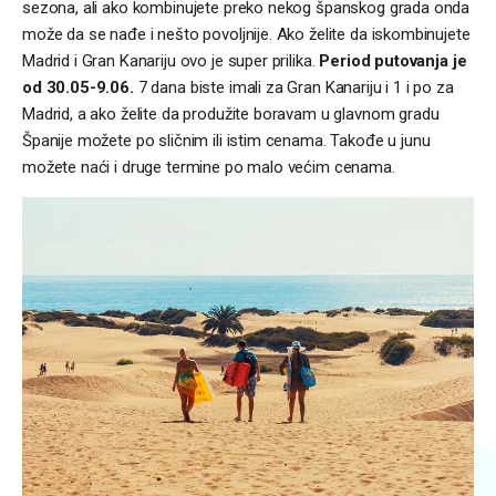
sezona, ali ako kombinujete preko nekog španskog grada onda
može da se nađe i nešto povoljnije. Ako želite da iskombinujete
Madrid i Gran Kanariju ovo je super prilika.
Period putovanja je
od 30.05-9.06.
7 dana biste imali za Gran Kanariju i 1 i po za
Madrid, a ako želite da produžite boravam u glavnom gradu
Španije možete po sličnim ili istim cenama. Takođe u junu
možete naći i druge termine po malo većim cenama.