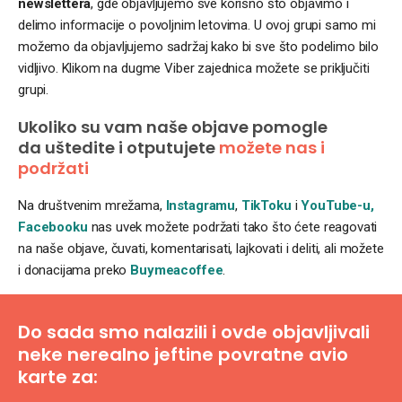
newslettera
, gde objavljujemo sve korisno što objavimo i
delimo informacije o povoljnim letovima. U ovoj grupi samo mi
možemo da objavljujemo sadržaj kako bi sve što podelimo bilo
vidljivo. Klikom na dugme Viber zajednica možete se priključiti
grupi.
Ukoliko su vam naše objave pomogle
da uštedite i otputujete
možete nas i
podržati
Na društvenim mrežama,
Instagramu
,
TikToku
i
YouTube-u,
Facebooku
nas uvek možete podržati tako što ćete reagovati
na naše objave, čuvati, komentarisati, lajkovati i deliti, ali možete
i donacijama preko
Buymeacoffee
.
Do sada smo nalazili i ovde objavljivali
neke nerealno jeftine povratne avio
karte za: