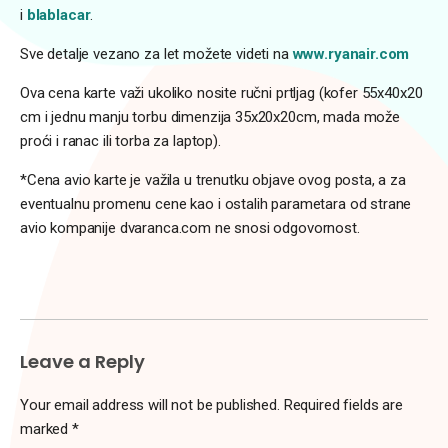
i
blablacar
.
Sve detalje vezano za let možete videti na
www.ryanair.com
Ova cena karte važi ukoliko nosite ručni prtljag (kofer 55x40x20
cm i jednu manju torbu dimenzija 35x20x20cm, mada može
proći i ranac ili torba za laptop).
*Cena avio karte je važila u trenutku objave ovog posta, a za
eventualnu promenu cene kao i ostalih parametara od strane
avio kompanije dvaranca.com ne snosi odgovornost.
Leave a Reply
Your email address will not be published.
Required fields are
marked
*