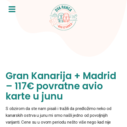
Skip
to
content
Gran Kanarija + Madrid
– 117€ povratne avio
karte u junu
S obzirom da ste nam pisali i tražili da predložimo neko od
kanarskih ostrva u junu mi smo našli jedno od povoljnijih
varijanti. Cene su u ovom periodu nešto više nego kad nije