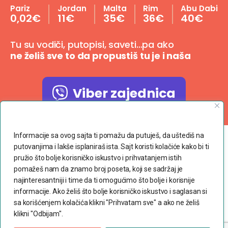
Pariz
Jordan
Malta
Rim
Abu Dabi
0,02€
11€
35€
36€
40€
Tu su vodiči, putopisi, saveti…pa ako
ne želiš sve to da propustiš tu je i naša
Viber zajednica
Poštujemo Vašu privatnost
Informacije sa ovog sajta ti pomažu da putuješ, da uštediš na
putovanjima i lakše isplaniraš ista. Sajt koristi kolačiće kako bi ti
Copyright © 2023 dvaranca.com
pružio što bolje korisničko iskustvo i prihvatanjem istih
pomažeš nam da znamo broj poseta, koji se sadržaj je
najinteresantniji i time da ti omogućimo što bolje i korisnije
Povoljne avio karte
informacije. Ako želiš što bolje korisničko iskustvo i saglasan si
Uslovi korišćenja
sa korišćenjem kolačića klikni "Prihvatam sve" a ako ne želiš
klikni "Odbijam".
Politika privatnosti