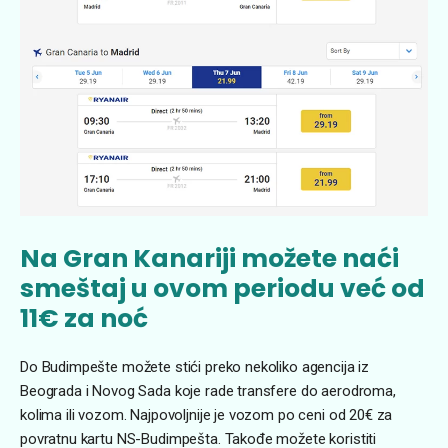
Na Gran Kanariji možete naći
smeštaj u ovom periodu već od
11€ za noć
Do Budimpešte možete stići preko nekoliko agencija iz
Beograda i Novog Sada koje rade transfere do aerodroma,
kolima ili vozom. Najpovoljnije je vozom po ceni od 20€ za
povratnu kartu NS-Budimpešta. Takođe možete koristiti