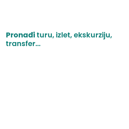
Pronađi
turu, izlet, ekskurziju,
transfer...