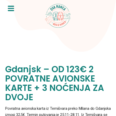
Skip
to
content
Gdanjsk – OD 123€ 2
POVRATNE AVIONSKE
KARTE + 3 NOĆENJA ZA
DVOJE
Povratna avionska karta iz Temišvara preko Milana do Gdanjska
iznosi 32,5€. Termin putovanja je 25.11-28.11. Iz Temišvara se