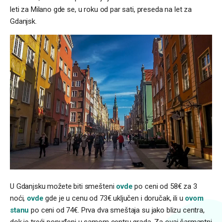
leti za Milano gde se, u roku od par sati, preseda na let za
Gdanjsk.
U Gdanjsku možete biti smešteni
ovde
po ceni od 58€ za 3
noći,
ovde
gde je u cenu od 73€ uključen i doručak, ili u
ovom
stanu
po ceni od 74€. Prva dva smeštaja su jako blizu centra,
dok je treći ponuđeni u samom centru grada. Za ovaj šarmantni