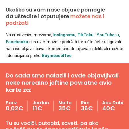
Ukoliko su vam naše objave pomogle
da uštedite i otputujete
možete nas i
podržati
Na društvenim mrežama,
Instagramu
,
TikToku
i
YouTube-u,
Facebooku
nas uvek možete podržati tako što ćete reagovati
na naše objave, čuvati, komentarisati, lajkovati i deliti, ali možete
i donacijama preko
Buymeacoffee
.
Do sada smo nalazili i ovde objavljivali
neke nerealno jeftine povratne avio
karte za:
Pariz
Jordan
Malta
Rim
Abu Dabi
0,02€
11€
35€
36€
40€
Tu su vodiči, putopisi, saveti…pa ako