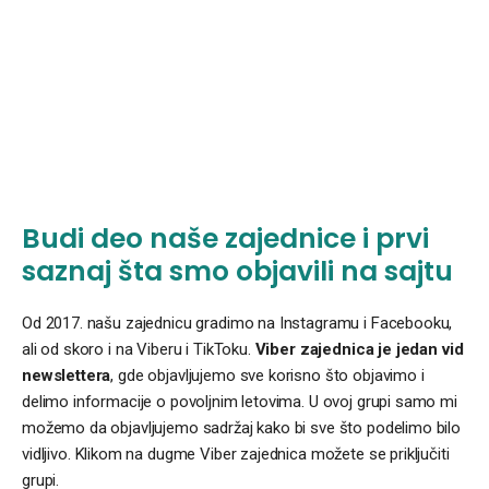
Budi deo naše zajednice i prvi
saznaj šta smo objavili na sajtu
Od 2017. našu zajednicu gradimo na Instagramu i Facebooku,
ali od skoro i na Viberu i TikToku.
Viber zajednica je jedan vid
newslettera
, gde objavljujemo sve korisno što objavimo i
delimo informacije o povoljnim letovima. U ovoj grupi samo mi
možemo da objavljujemo sadržaj kako bi sve što podelimo bilo
vidljivo. Klikom na dugme Viber zajednica možete se priključiti
grupi.