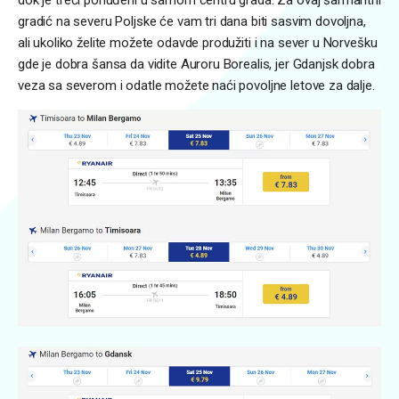
gradić na severu Poljske će vam tri dana biti sasvim dovoljna,
ali ukoliko želite možete odavde produžiti i na sever u Norvešku
gde je dobra šansa da vidite Auroru Borealis, jer Gdanjsk dobra
veza sa severom i odatle možete naći povoljne letove za dalje.