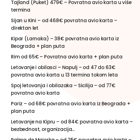
Tajland (Puket) 479€ – Povratna avio karta u više
termina
Sijan u Kini – od 468€ povratna avio karta –
direktan let
Kipar (Larnaka) – 38€ povratna avio karta iz
Beograda + plan puta
Rim od 65€ – Povratna avio karta + plan puta
Letovanje i obilasci – Napulj – od 47 do 63€
povratna avio karta u 13 termina tokom leta
Spoj letovanja i obilazaka – Sicilija – od 77€
povratna avio karta
Pariz – od 68€ povratna avio karta iz Beograda +
plan puta
Letovanje na Kipru – od 84€ povratna avio karta –
bezbednost, organizacija…
Palma de Majorka – od 25€ povratna avio karta –