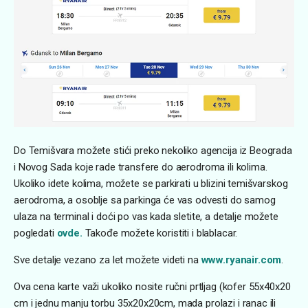
Do Temišvara možete stići preko nekoliko agencija iz Beograda
i Novog Sada koje rade transfere do aerodroma ili kolima.
Ukoliko idete kolima, možete se parkirati u blizini temišvarskog
aerodroma, a osoblje sa parkinga će vas odvesti do samog
ulaza na terminal i doći po vas kada sletite, a detalje možete
pogledati
ovde.
Takođe možete koristiti i blablacar.
Sve detalje vezano za let možete videti na
www.ryanair.com
.
Ova cena karte važi ukoliko nosite ručni prtljag (kofer 55x40x20
cm i jednu manju torbu 35x20x20cm, mada prolazi i ranac ili