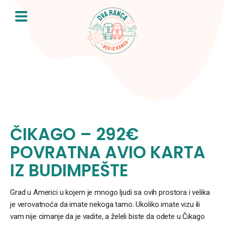
Skip
to
content
ČIKAGO – 292€
POVRATNA AVIO KARTA
IZ BUDIMPEŠTE
Grad u Americi u kojem je mnogo ljudi sa ovih prostora i velika
je verovatnoća da imate nekoga tamo. Ukoliko imate vizu ili
vam nije cimanje da je vadite, a želeli biste da odete u Čikago