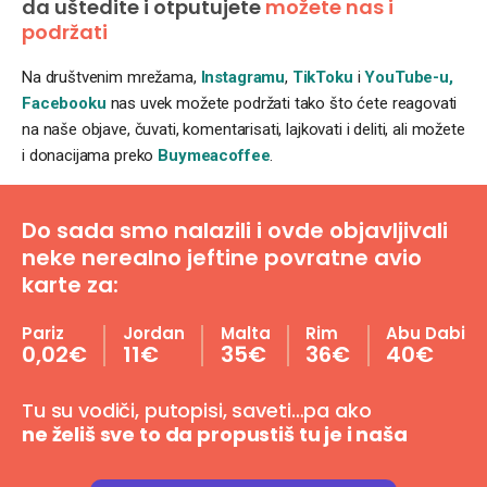
da uštedite i otputujete
možete nas i
podržati
Na društvenim mrežama,
Instagramu
,
TikToku
i
YouTube-u,
Facebooku
nas uvek možete podržati tako što ćete reagovati
na naše objave, čuvati, komentarisati, lajkovati i deliti, ali možete
i donacijama preko
Buymeacoffee
.
Do sada smo nalazili i ovde objavljivali
neke nerealno jeftine povratne avio
karte za:
Pariz
Jordan
Malta
Rim
Abu Dabi
0,02€
11€
35€
36€
40€
Tu su vodiči, putopisi, saveti…pa ako
ne želiš sve to da propustiš tu je i naša