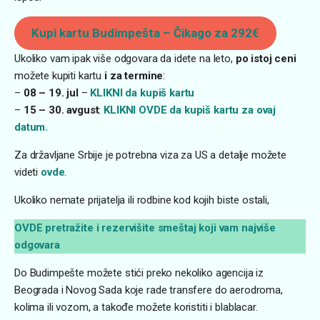
Kupi kartu Budimpešta – Čikago za 292€
Ukoliko vam ipak više odgovara da idete na leto,
po istoj ceni
možete kupiti kartu
i za termine
:
–
08 – 19. jul
–
KLIKNI da kupiš kartu
–
15 – 30. avgust
:
KLIKNI OVDE da kupiš kartu za ovaj
datum.
Za državljane Srbije je potrebna viza za US a detalje možete
videti
ovde
.
Ukoliko nemate prijatelja ili rodbine kod kojih biste ostali,
OVDE pretražite i rezervišite smeštaj koji vam najviše
odgovara
Do Budimpešte možete stići preko nekoliko agencija iz
Beograda i Novog Sada koje rade transfere do aerodroma,
kolima ili vozom, a takođe možete koristiti i blablacar.