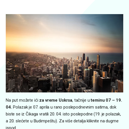
Na put možete ići
za vreme Uskrsa
, tačnije u
teminu 07 – 19.
04.
Polazak je 07. aprila u rano poslepodnevnim satima, dok
biste se iz Čikaga vratili 20. 04. isto poslepodne (19. je polazak,
a 20. slećete u Budimpeštu). Za više detalja kliknite na dugme
ispod.